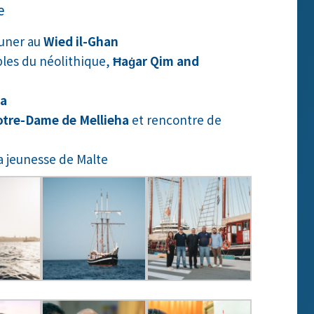
e
euner au
Wied il-Ghan
les du néolithique,
Ħaġar Qim and
a
tre-Dame de Mellieha
et rencontre de
la jeunesse de Malte