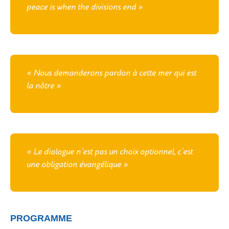
peace is when the divisions end »
« Nous demanderons pardon à cette mer qui est
la nôtre »
« Le dialogue n’est pas un choix optionnel, c’est
une obligation évangélique »
PROGRAMME