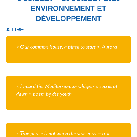
ENVIRONNEMENT ET
DÉVELOPPEMENT
A LIRE
« Our common house, a place to start », Aurora
« I heard the Mediterranean whisper a secret at
dawn » poem by the youth
« True peace is not when the war ends — true